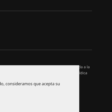
es una Institución de Educación Superior sometida a la
l de Colombia. Reconocimiento de personería jurídica
da por el Ministerio de Educación Nacional.
ndo, consideramos que acepta su
) 601 705 6500