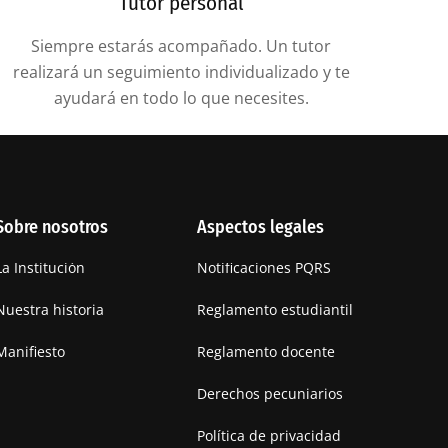
Tutor personal
Siempre estarás acompañado. Un tutor
realizará un seguimiento individualizado y te
ayudará en todo lo que necesites.
Sobre nosotros
Aspectos legales
La Institución
Notificaciones PQRS
Nuestra historia
Reglamento estudiantil
Manifiesto
Reglamento docente
Derechos pecuniarios
Política de privacidad