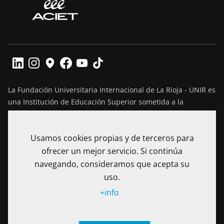
La Fundación Universitaria Internacional de La Rioja - UNIR es
una Institución de Educación Superior sometida a la
inspección y vigilancia del Ministerio de Educación Nacional
de Colombia. Reconocimiento de personería jurídica
Usamos cookies propias y de terceros para
mediante Resolución No. 13130 del 7 de julio de 2017
expedida por el Ministerio de Educación Nacional.
ofrecer un mejor servicio. Si continúa
navegando, consideramos que acepta su
Calle 100 No. 19-61 piso 8º, Bogotá – Colombia Teléfono: (+57)
uso.
601 705 6500
+info
Notificaciones Judiciales: secretariageneral@unir.edu.co