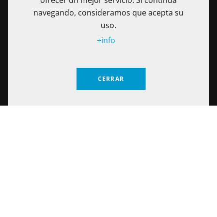
ofrecer un mejor servicio. Si continúa
navegando, consideramos que acepta su
uso.
+info
La Fundación Universitaria Internacional de La Rioja - UNIR es
una Institución de Educación Superior sometida a la
CERRAR
inspección y vigilancia del Ministerio de Educación Nacional
de Colombia. Reconocimiento de personería jurídica
Solicita información
mediante Resolución No. 13130 del 7 de julio de 2017
expedida por el Ministerio de Educación Nacional.
Calle 100 No. 19-61 piso 8º, Bogotá – Colombia Teléfono: (+57)
601 705 6500
Notificaciones Judiciales: secretariageneral@unir.edu.co
© Fundación Universitaria Internacional de La Rioja 2026