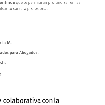
Continua
que te permitirán profundizar en las
lsar tu carrera profesional.
n la IA.
dades para Abogados.
ech.
o.
 colaborativa con la