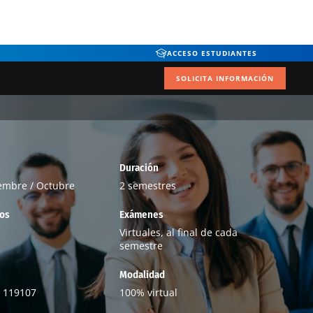
ACCESO ESTUDIANTES
SOLICITA INFORMACIÓN
Duración
embre / Octubre
2 semestres
tos
Exámenes
Virtuales, al final de cada
semestre
Modalidad
 119107
100% virtual