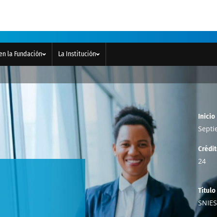
en la Fundación
La Institución
Inicio
Septi
Crédi
24
Título
SNIES