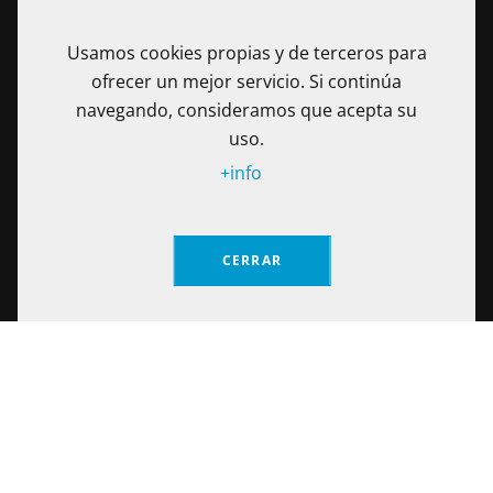
Usamos cookies propias y de terceros para
ofrecer un mejor servicio. Si continúa
navegando, consideramos que acepta su
uso.
+info
La Fundación Universitaria Internacional de La Rioja - UNIR es
una Institución de Educación Superior sometida a la
CERRAR
inspección y vigilancia del Ministerio de Educación Nacional
de Colombia. Reconocimiento de personería jurídica
Solicita información
mediante Resolución No. 13130 del 7 de julio de 2017
expedida por el Ministerio de Educación Nacional.
Calle 100 No. 19-61 piso 8º, Bogotá – Colombia Teléfono: (+57)
601 705 6500