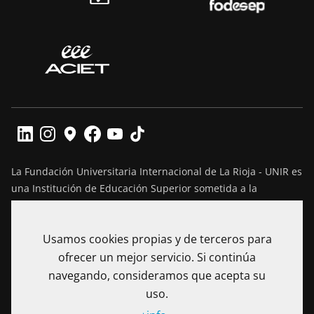
La Fundación Universitaria Internacional de La Rioja - UNIR es
una Institución de Educación Superior sometida a la
inspección y vigilancia del Ministerio de Educación Nacional
de Colombia. Reconocimiento de personería jurídica
Usamos cookies propias y de terceros para
mediante Resolución No. 13130 del 7 de julio de 2017
expedida por el Ministerio de Educación Nacional.
ofrecer un mejor servicio. Si continúa
navegando, consideramos que acepta su
Calle 100 No. 19-61 piso 8º, Bogotá – Colombia Teléfono: (+57)
uso.
601 705 6500