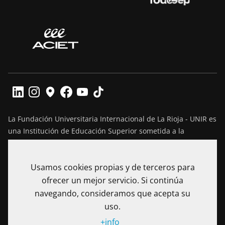
La Fundación Universitaria Internacional de La Rioja - UNIR es
una Institución de Educación Superior sometida a la
inspección y vigilancia del Ministerio de Educación Nacional
de Colombia. Reconocimiento de personería jurídica
Usamos cookies propias y de terceros para
mediante Resolución No. 13130 del 7 de julio de 2017
expedida por el Ministerio de Educación Nacional.
ofrecer un mejor servicio. Si continúa
navegando, consideramos que acepta su
Calle 100 No. 19-61 piso 8º, Bogotá – Colombia Teléfono: (+57)
uso.
601 705 6500
+info