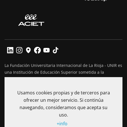
La Fundación Universitaria Internacional de La Rioja - UNIR es
una Institución de Educación Superior sometida a la
inspección y vigilancia del Ministerio de Educación Nacional
de Colombia. Reconocimiento de personería jurídica
Usamos cookies propias y de terceros para
mediante Resolución No. 13130 del 7 de julio de 2017
expedida por el Ministerio de Educación Nacional.
ofrecer un mejor servicio. Si continúa
navegando, consideramos que acepta su
Calle 100 No. 19-61 piso 8º, Bogotá – Colombia Teléfono: (+57)
uso.
601 705 6500
+info