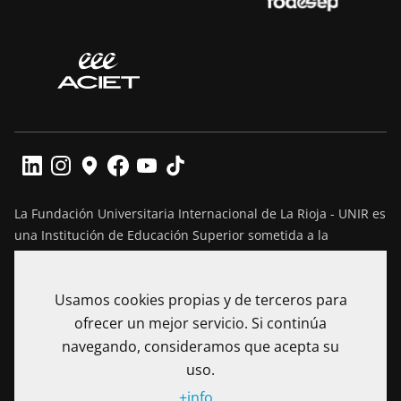
La Fundación Universitaria Internacional de La Rioja - UNIR es
una Institución de Educación Superior sometida a la
inspección y vigilancia del Ministerio de Educación Nacional
de Colombia. Reconocimiento de personería jurídica
Usamos cookies propias y de terceros para
mediante Resolución No. 13130 del 7 de julio de 2017
expedida por el Ministerio de Educación Nacional.
ofrecer un mejor servicio. Si continúa
navegando, consideramos que acepta su
Calle 100 No. 19-61 piso 8º, Bogotá – Colombia Teléfono: (+57)
uso.
601 705 6500
+info