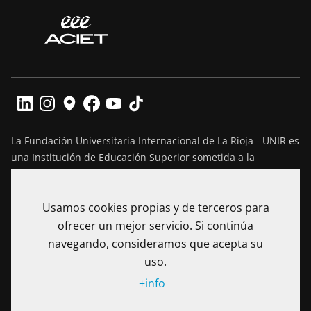
La Fundación Universitaria Internacional de La Rioja - UNIR es
una Institución de Educación Superior sometida a la
inspección y vigilancia del Ministerio de Educación Nacional
de Colombia. Reconocimiento de personería jurídica
Usamos cookies propias y de terceros para
mediante Resolución No. 13130 del 7 de julio de 2017
expedida por el Ministerio de Educación Nacional.
ofrecer un mejor servicio. Si continúa
navegando, consideramos que acepta su
Calle 100 No. 19-61 piso 8º, Bogotá – Colombia Teléfono: (+57)
uso.
601 705 6500
+info
Notificaciones Judiciales: secretariageneral@unir.edu.co