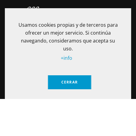
Usamos cookies propias y de terceros para
ofrecer un mejor servicio. Si continúa
navegando, consideramos que acepta su
uso.
+info
La Fundación Universitaria Internacional de La Rioja - UNIR es
una Institución de Educación Superior sometida a la
inspección y vigilancia del Ministerio de Educación Nacional
CERRAR
de Colombia. Reconocimiento de personería jurídica
mediante Resolución No. 13130 del 7 de julio de 2017
expedida por el Ministerio de Educación Nacional.
Solicita información
Calle 100 No. 19-61 piso 8º, Bogotá – Colombia Teléfono: (+57)
601 705 6500
Notificaciones Judiciales: secretariageneral@unir.edu.co