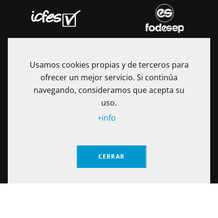
Usamos cookies propias y de terceros para
ofrecer un mejor servicio. Si continúa
navegando, consideramos que acepta su
uso.
+info
La Fundación Universitaria Internacional de La Rioja - UNIR es
una Institución de Educación Superior sometida a la
CERRAR
inspección y vigilancia del Ministerio de Educación Nacional
de Colombia. Reconocimiento de personería jurídica
Solicita información
mediante Resolución No. 13130 del 7 de julio de 2017
expedida por el Ministerio de Educación Nacional.