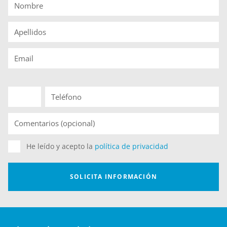
Brasil, Colombia, Costa Rica, Chile, Cuba, República
Dominicana, Perú, España, El Salvador, Guatemala,
Honduras, México, Nicaragua, Panamá, Paraguay,
Perú, Portugal, Uruguay y Venezuela.
Los descuentos adicionales que la Fundación
Universitaria Internacional de La Rioja tenga en ese
momento no serán en ningún caso acumulables a
estas becas.