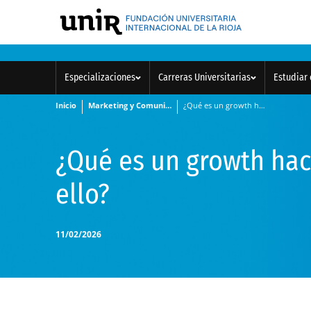
Especializaciones
Carreras Universitarias
Estudiar 
Inicio
Marketing y Comunicación
¿Qué es un growth hacker y cómo dedicarte a ello?
¿Qué es un growth hac
ello?
11/02/2026