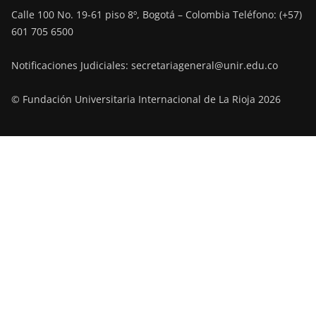
Calle 100 No. 19-61 piso 8º, Bogotá – Colombia Teléfono: (+57)
601 705 6500
Notificaciones Judiciales: secretariageneral@unir.edu.co
© Fundación Universitaria Internacional de La Rioja 2026