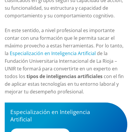
clasificados en grupos según su capacidad de acción,
su funcionalidad, su estructura y capacidad de
comportamiento y su comportamiento cognitivo.
En este sentido, a nivel profesional es importante
contar con una formación que le permita sacar el
máximo provecho a estas herramientas. Por lo tanto,
la
Especialización en Inteligencia Artificial
de la
Fundación Universitaria Internacional de La Rioja –
UNIR te formará para convertirte en un experto en
todos los
tipos de inteligencias artificiales
con el fin
de aplicar estas tecnologías en tu entorno laboral y
mejorar tu desempeño profesional.
Especialización en Inteligencia
Artificial