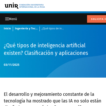
SOLICITA 
Inicio
Ingeniería y Tecnología
¿Qué tipos de inteligencia artificial existen? Clasificación y aplicaciones
¿Qué tipos de inteligencia artificial
existen? Clasificación y aplicaciones
03/11/2025
El desarrollo y mejoramiento constante de la
tecnología ha mostrado que las IA no solo están