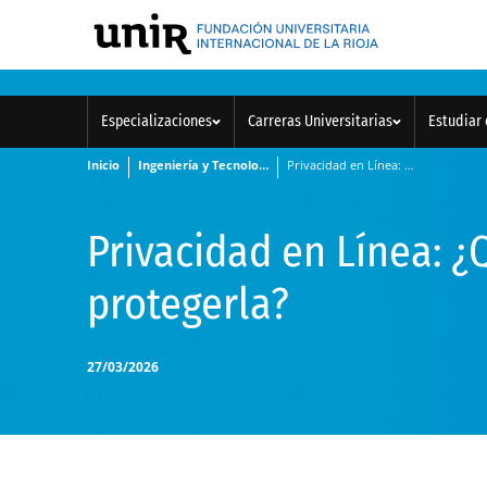
Especializaciones
Carreras Universitarias
Estudiar 
Inicio
Ingeniería y Tecnología
Privacidad en Línea: ¿Qué es y cómo protegerla?
Privacidad en Línea: 
protegerla?
27/03/2026