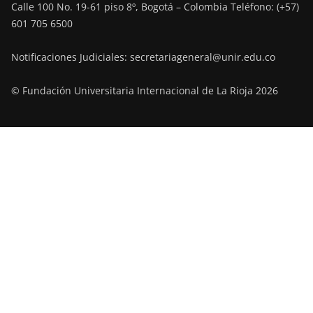
Calle 100 No. 19-61 piso 8º, Bogotá – Colombia Teléfono: (+57)
601 705 6500
Notificaciones Judiciales: secretariageneral@unir.edu.co
© Fundación Universitaria Internacional de La Rioja 2026