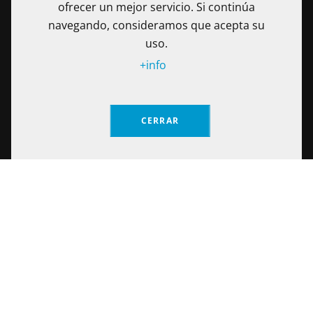
ofrecer un mejor servicio. Si continúa
navegando, consideramos que acepta su
uso.
+info
La Fundación Universitaria Internacional de La Rioja - UNIR es
una Institución de Educación Superior sometida a la
CERRAR
inspección y vigilancia del Ministerio de Educación Nacional
de Colombia. Reconocimiento de personería jurídica
Solicita información
mediante Resolución No. 13130 del 7 de julio de 2017
expedida por el Ministerio de Educación Nacional.
Calle 100 No. 19-61 piso 8º, Bogotá – Colombia Teléfono: (+57)
601 705 6500
Notificaciones Judiciales: secretariageneral@unir.edu.co
© Fundación Universitaria Internacional de La Rioja 2026