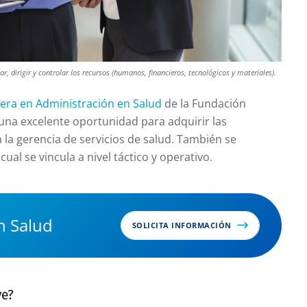
zar, dirigir y controlar los recursos (humanos, financieros, tecnológicos y materiales).
era en Administración en Salud
de la Fundación
s una excelente oportunidad para adquirir las
 la gerencia de servicios de salud. También se
 cual se vincula a nivel táctico y operativo.
n Salud
SOLICITA INFORMACIÓN
ve?