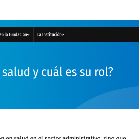
en la Fundación
La Institución
salud y cuál es su rol?
ón en salud en el sector administrativo, sino que