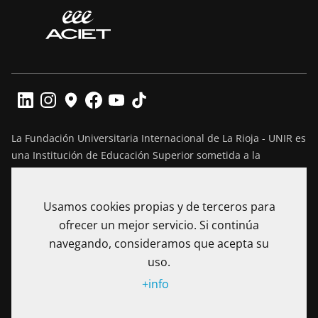
La Fundación Universitaria Internacional de La Rioja - UNIR es
una Institución de Educación Superior sometida a la
inspección y vigilancia del Ministerio de Educación Nacional
de Colombia. Reconocimiento de personería jurídica
Usamos cookies propias y de terceros para
mediante Resolución No. 13130 del 7 de julio de 2017
expedida por el Ministerio de Educación Nacional.
ofrecer un mejor servicio. Si continúa
navegando, consideramos que acepta su
Calle 100 No. 19-61 piso 8º, Bogotá – Colombia Teléfono: (+57)
uso.
601 705 6500
+info
Notificaciones Judiciales: secretariageneral@unir.edu.co