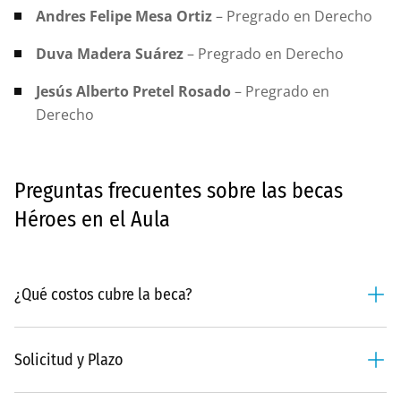
Andres Felipe Mesa Ortiz
– Pregrado en Derecho
Duva Madera Suárez
– Pregrado en Derecho
Jesús Alberto Pretel Rosado
– Pregrado en
Derecho
Preguntas frecuentes sobre las becas
Héroes en el Aula
¿Qué costos cubre la beca?
Estas becas cubren el
Solicitud y Plazo
50% del costo de la matrícula
de los pregrados y especializaciones de la Fundación