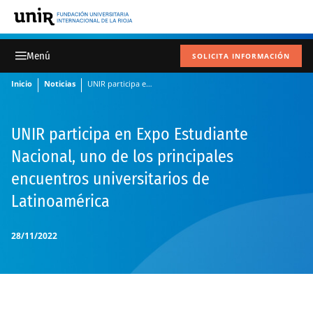
SOLICITA INFORMACIÓN
Inicio
Noticias
UNIR participa en Expo Estudiante Nacional, uno de los principales encuentros universitarios de Latinoamérica
UNIR participa en Expo Estudiante
Nacional, uno de los principales
encuentros universitarios de
Latinoamérica
28/11/2022