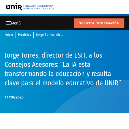
SOLICITA INFORMACIÓN
Inicio
Noticias
Jorge Torres, director de ESIT, a los Consejos Asesores: “La IA está transformando la educación y resulta clave para el modelo educativo de UNIR”
Jorge Torres, director de ESIT, a los
Consejos Asesores: “La IA está
transformando la educación y resulta
clave para el modelo educativo de UNIR”
11/10/2023