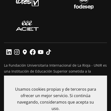
La Fundación Universitaria Internacional de La Rioja - UNIR es
una Institución de Educación Superior sometida a la
inspección y vigilancia del Ministerio de Educación Nacional
de Colombia. Reconocimiento de personería jurídica
Usamos cookies propias y de terceros para
mediante Resolución No. 13130 del 7 de julio de 2017
expedida por el Ministerio de Educación Nacional.
ofrecer un mejor servicio. Si continúa
navegando, consideramos que acepta su
Calle 100 No. 19-61 piso 8º, Bogotá – Colombia Teléfono: (+57)
uso.