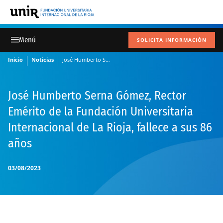
SOLICITA INFORMACIÓN
Inicio
Noticias
José Humberto Serna Gómez, Rector Emérito de la Fundación Universitaria Internacional de La Rioja, fallece a sus 86 años
José Humberto Serna Gómez, Rector
Emérito de la Fundación Universitaria
Internacional de La Rioja, fallece a sus 86
años
03/08/2023