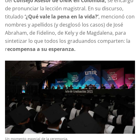
del
Consejo Asesor de UNIR en Colombia,
se encargó
de pronunciar la lección magistral. En su discurso,
titulado
‘¿Qué vale la pena en la vida?’
, mencionó con
nombres y apellidos (y desglosó los casos) de José
Abraham, de Fidelino, de Kely y de Magdalena, para
sintetizar lo que todos los graduandos comparten: la
r
ecompensa a su esperanza.
Un momento especial de la ceremonia.