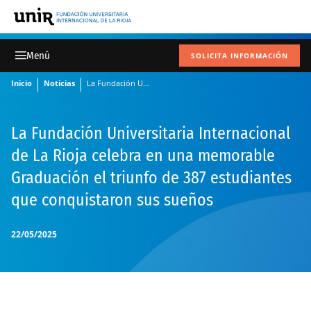
SOLICITA INFORMACIÓN
Inicio
Noticias
La Fundación Universitaria Internacional de La Rioja celebra en una memorable Graduación el triunfo de 387 estudiantes que conquistaron sus sueños
La Fundación Universitaria Internacional
de La Rioja celebra en una memorable
Graduación el triunfo de 387 estudiantes
que conquistaron sus sueños
22/05/2025