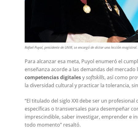
Rafael Puyol, presidente de UNIR, se encargó de dictar una lección magistral.
Para alcanzar esa meta, Puyol enumeró el cumpli
enseñanza acorde a las demandas del mercado l
competencias digitales
y
softskills
, así como pro
la diversidad cultural y practicar la tolerancia, s
“El titulado del siglo XXI debe ser un profesiona
específicas o transversales para desempeñar con
imprescindible, saber investigar, emprender e 
todo momento” resaltó.