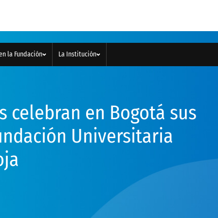
en la Fundación
La Institución
s celebran en Bogotá sus
undación Universitaria
oja