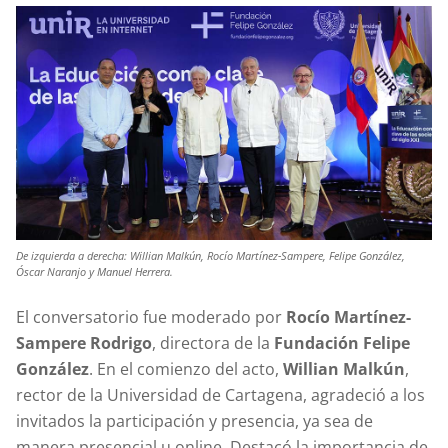
De izquierda a derecha: Willian Malkún, Rocío Martínez-Sampere, Felipe González,
Óscar Naranjo y Manuel Herrera.
El conversatorio fue moderado por
Rocío Martínez-
Sampere Rodrigo
, directora de la
Fundación Felipe
González
. En el comienzo del acto,
Willian Malkún
,
rector de la Universidad de Cartagena, agradeció a los
invitados la participación y presencia, ya sea de
manera presencial u online. Destacó la importancia de