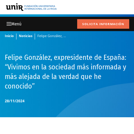
SOLICITA INFORMACIÓN
Inicio
Noticias
Felipe González, expresidente de España: “Vivimos en la sociedad más informada y más alejada de la verdad que he conocido”
Felipe González, expresidente de España:
“Vivimos en la sociedad más informada y
más alejada de la verdad que he
conocido”
28/11/2024