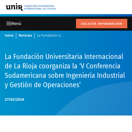
SOLICITA INFORMACIÓN
Inicio
Noticias
La Fundación Universitaria Internacional de La Rioja coorganiza la ‘V Conferencia Sudamericana sobre Ingeniería Industrial y Gestión de Operaciones’
La Fundación Universitaria Internacional
de La Rioja coorganiza la ‘V Conferencia
Sudamericana sobre Ingeniería Industrial
y Gestión de Operaciones’
27/02/2024