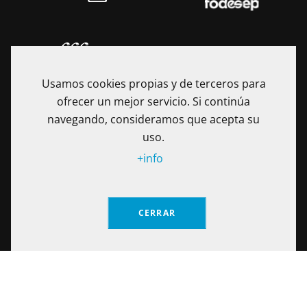
Usamos cookies propias y de terceros para
ofrecer un mejor servicio. Si continúa
navegando, consideramos que acepta su
uso.
+info
La Fundación Universitaria Internacional de La Rioja - UNIR es
una Institución de Educación Superior sometida a la
inspección y vigilancia del Ministerio de Educación Nacional
CERRAR
de Colombia. Reconocimiento de personería jurídica
mediante Resolución No. 13130 del 7 de julio de 2017
expedida por el Ministerio de Educación Nacional.
Solicita información
Calle 100 No. 19-61 piso 8º, Bogotá – Colombia Teléfono: (+57)
601 705 6500