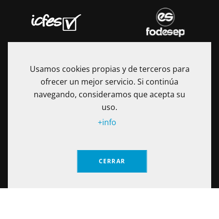
Usamos cookies propias y de terceros para
ofrecer un mejor servicio. Si continúa
navegando, consideramos que acepta su
uso.
+info
La Fundación Universitaria Internacional de La Rioja - UNIR es
una Institución de Educación Superior sometida a la
CERRAR
inspección y vigilancia del Ministerio de Educación Nacional
de Colombia. Reconocimiento de personería jurídica
Solicita información
mediante Resolución No. 13130 del 7 de julio de 2017
expedida por el Ministerio de Educación Nacional.