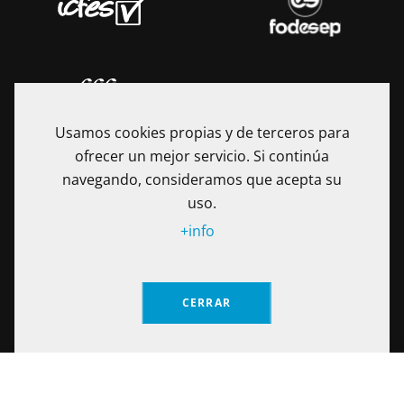
Usamos cookies propias y de terceros para
ofrecer un mejor servicio. Si continúa
navegando, consideramos que acepta su
uso.
+info
La Fundación Universitaria Internacional de La Rioja - UNIR es
una Institución de Educación Superior sometida a la
inspección y vigilancia del Ministerio de Educación Nacional
CERRAR
de Colombia. Reconocimiento de personería jurídica
mediante Resolución No. 13130 del 7 de julio de 2017
expedida por el Ministerio de Educación Nacional.
SOLICITA INFORMACIÓN
Calle 100 No. 19-61 piso 8º, Bogotá – Colombia Teléfono: (+57)