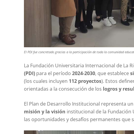
El PDI fue concretado gracias a la participación de toda la comunidad educati
La Fundación Universitaria Internacional de La R
(PDI)
para el período
2024-2030
, que establece
s
(los cuales incluyen
112 proyectos
). Estos define
orientadas a la consecución de los
logros y res
El Plan de Desarrollo Institucional representa u
misión y la visión
institucional de la Fundación 
las oportunidades y desafíos permanentes que 