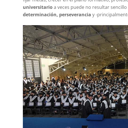
universitario
a veces puede no resultar sencillo
determinación, perseverancia
y -principalment