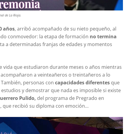
nal de La Rioja.
0 años
, arribó acompañado de su nieto pequeño, al
egado conmovedor: la etapa de formación
no termina
ujeta a determinadas franjas de edades y momentos
 vida que estudiaron durante meses o años mientras
e acompañaron a veinteañeros o treintañeros a lo
o. También, personas con
capacidades diferentes
que
 estudios y demostrar que nada es imposible si existe
uerrero Pulido,
del programa de Pregrado en
va, que recibió su diploma con emoción…