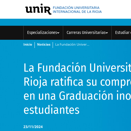
Especializaciones
Carreras Universitarias
Estudiar 
Inicio
Noticias
La Fundación Universitaria Internacional de La Rioja ratifica su compromiso con la excelencia en una Graduación inolvidable de 700 estudiantes
La Fundación Universit
Rioja ratifica su comp
en una Graduación ino
estudiantes
23/11/2024