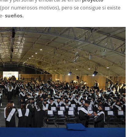
 (por numerosos motivos), pero se consigue si existe
e-
sueños.