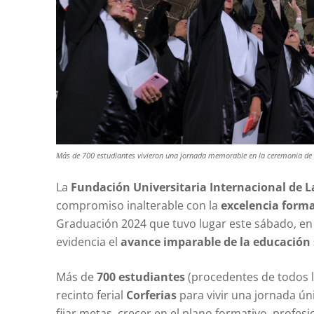
Más de 700 estudiantes vivieron una jornada memorable en la ceremonia de
La
Fundación Universitaria Internacional de L
compromiso inalterable con la
excelencia form
Graduación 2024 que tuvo lugar este sábado, en 
evidencia el
avance imparable de la educación 
Más de
700 estudiantes
(procedentes de todos l
recinto ferial
Corferias
para vivir una jornada ún
fijar metas, crecer en el plano formativo, profe