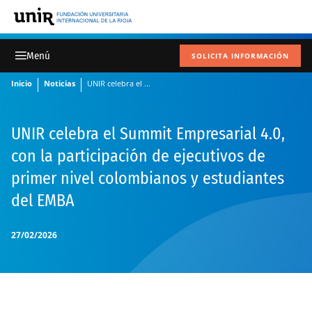
SOLICITA INFORMACIÓN
Inicio
Noticias
UNIR celebra el Summit Empresarial 4.0, con la participación de ejecutivos de primer nivel colombianos y estudiantes del EMBA
UNIR celebra el Summit Empresarial 4.0,
con la participación de ejecutivos de
primer nivel colombianos y estudiantes
del EMBA
27/02/2026