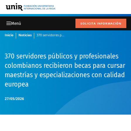
SOLICITA INFORMACIÓN
Inicio
Noticias
370 servidores públicos y profesionales colombianos recibieron becas para cursar maestrías y especializaciones con calidad europea
370 servidores públicos y profesionales
colombianos recibieron becas para cursar
maestrías y especializaciones con calidad
europea
27/05/2026