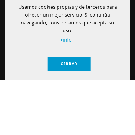
Usamos cookies propias y de terceros para
ofrecer un mejor servicio. Si continúa
navegando, consideramos que acepta su
uso.
+info
La Fundación Universitaria Internacional de La Rioja - UNIR es
una Institución de Educación Superior sometida a la
inspección y vigilancia del Ministerio de Educación Nacional
CERRAR
de Colombia. Reconocimiento de personería jurídica
mediante Resolución No. 13130 del 7 de julio de 2017
expedida por el Ministerio de Educación Nacional.
SOLICITA INFORMACIÓN
Calle 100 No. 19-61 piso 8º, Bogotá – Colombia Teléfono: (+57)
601 705 6500
Notificaciones Judiciales: secretariageneral@unir.edu.co
© Fundación Universitaria Internacional de La Rioja 2026